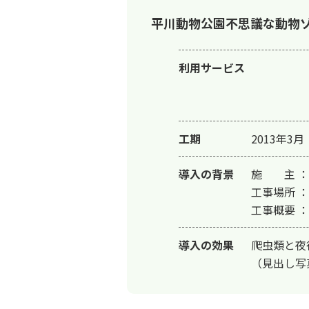
平川動物公園不思議な動物
利用サービス
工期
2013年3月
導入の背景
施　　主 
工事場所 ：
工事概要 ：
導入の効果
爬虫類と夜
（見出し写真