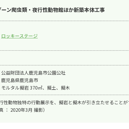
ゾーン爬虫類・夜行性動物館ほか新築本体工事
ロッキーステージ
： 公益財団法人鹿児島市公園公社

 鹿児島県鹿児島市

 モルタル擬岩 370㎡、擬土、擬木
行性動物独特の行動展示を、擬岩と擬木が引き立たせることがで
 ： 2020年3月 撮影）