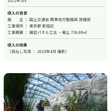
2012年5月
導入の背景
施　　主 ： 国土交通省 関東地方整備局 営繕部

工事場所 ： 東京都 新宿区 

工事概要 ： 擬岩パネル工法 ・擬土 736.69㎡
導入の効果
（見出し写真 ： 2018年4月 撮影）