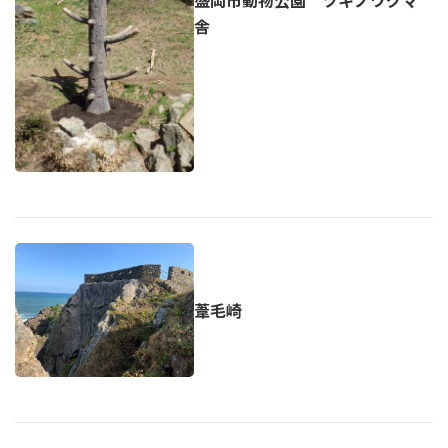
盛岡市動物公園 ツキノワグマ
舎
葦毛崎