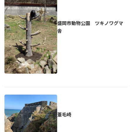
盛岡市動物公園 ツキノワグマ
舎
葦毛崎