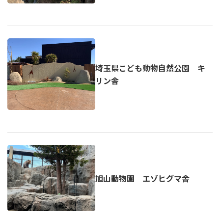
埼玉県こども動物自然公園 キ
リン舎
旭山動物園 エゾヒグマ舎