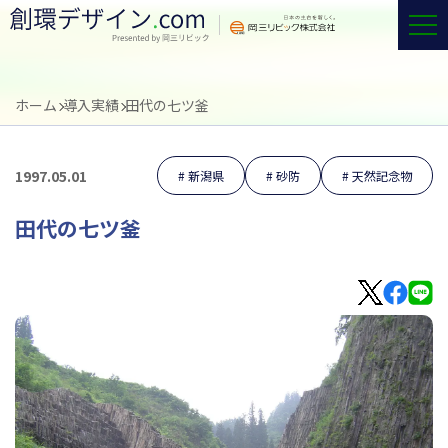
ホーム
導入実績
田代の七ツ釜
1997.05.01
新潟県
砂防
天然記念物
田代の七ツ釜