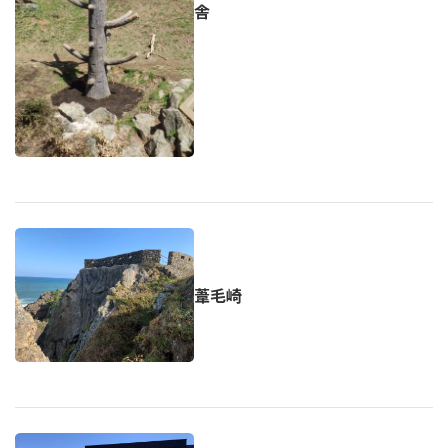
舎
葦毛崎