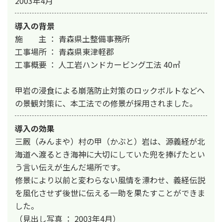
2003年4月
導入の背景
施　　主 ： 青森県土整備事務所

工事場所 ： 青森県東津軽郡

工事概要 ： 人工岩ハンドカービング工法 40㎡

甲岩の浸食による崩落防止対策のロックボルトなどへ
の景観対策に、本工法での修景が採用されました。
導入の効果
三厩（みんまや）村の甲（かぶと）岩は、源義経が北
海道へ渡るとき海神に大切にしていた兜を捧げたとい
う言い伝えが生んだ場所です。

修景により以前と変わらない風情を漂わせ、義経伝説
を風化させず後世に伝える一助を果たすことができま
した。

（見出し写真 ： 2003年4月）