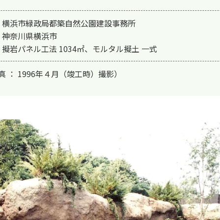
： 横浜市緑政局都築自然公園建設事務所

 神奈川県横浜市

 擬岩パネル工法 1034㎡、モルタル擬土 一式
 ： 1996年４月（竣工時）撮影）