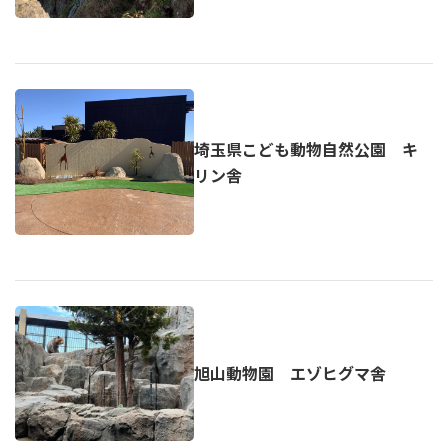
埼玉県こども動物自然公園 キ
リン舎
旭山動物園 エゾヒグマ舎