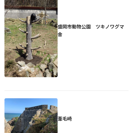
盛岡市動物公園 ツキノワグマ
舎
葦毛崎