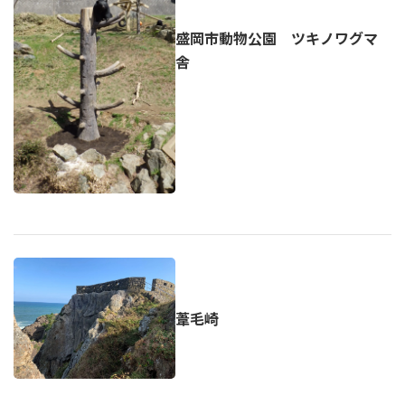
盛岡市動物公園 ツキノワグマ
舎
葦毛崎