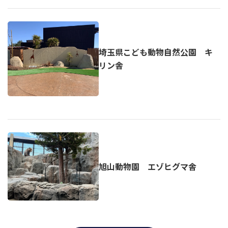
埼玉県こども動物自然公園 キ
リン舎
旭山動物園 エゾヒグマ舎