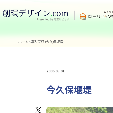
ホーム
導入実績
今久保堰堤
2006.03.01
今久保堰堤