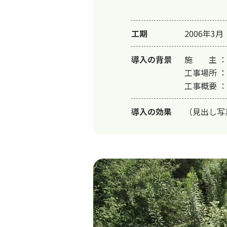
工期
2006年3月
導入の背景
施　　主 ：
工事場所 ：
工事概要 ： 
導入の効果
（見出し写真