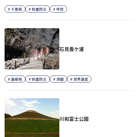
千葉県
斜面防災
寺院
石見畳ケ浦
島根県
斜面防災
洞窟
世界遺産
川和富士公園