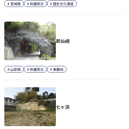
宮城県
斜面防災
歴史文化遺産
昇仙峡
山梨県
斜面防災
景勝地
七ヶ浜