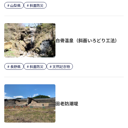
山梨県
斜面防災
白骨温泉（斜面いろどり工法）
長野県
斜面防災
天然記念物
田老防潮堤