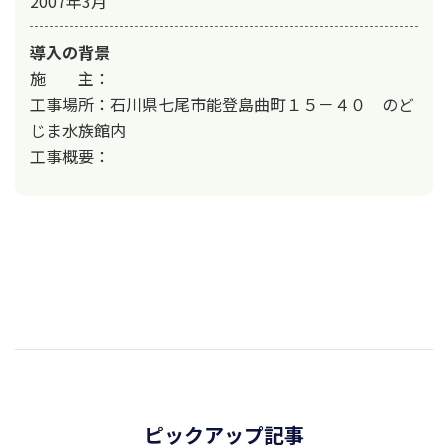
2007年3月
導入の背景
施　　主：

工事場所：石川県七尾市能登島曲町１５－４０　のど
じま水族館内

工事概要：
ピックアップ記事